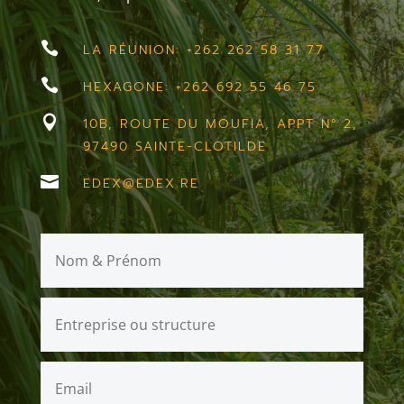

LA RÉUNION: +262 262 58 31 77

HEXAGONE: +262 692 55 46 75

10B, ROUTE DU MOUFIA, APPT N° 2,
97490 SAINTE-CLOTILDE

EDEX@EDEX.RE