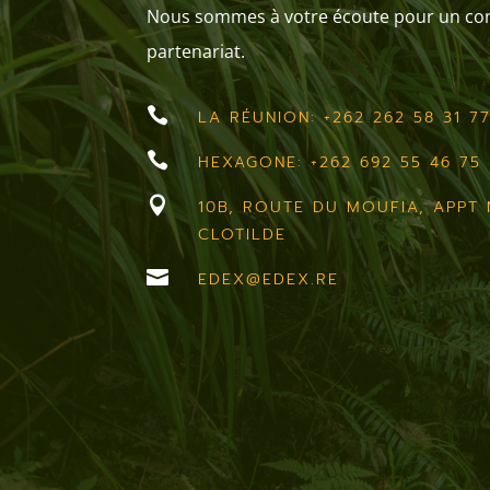
Nous sommes à votre écoute pour un cons
partenariat.

LA RÉUNION: +262 262 58 31 7

HEXAGONE: +262 692 55 46 75

10B, ROUTE DU MOUFIA, APPT N
CLOTILDE

EDEX@EDEX.RE