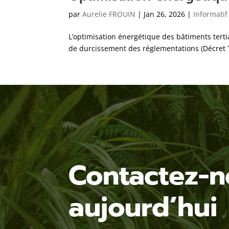
par
Aurelie FROUIN
|
Jan 26, 2026
|
Informatif
L’optimisation énergétique des bâtiments terti
de durcissement des réglementations (Décret Ter
Contactez-n
aujourd’hui