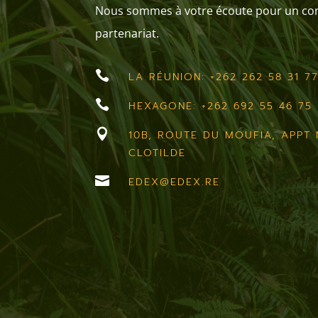
Nous sommes à votre écoute pour un cons
partenariat.

LA RÉUNION: +262 262 58 31 7

HEXAGONE: +262 692 55 46 75

10B, ROUTE DU MOUFIA, APPT N
CLOTILDE

EDEX@EDEX.RE