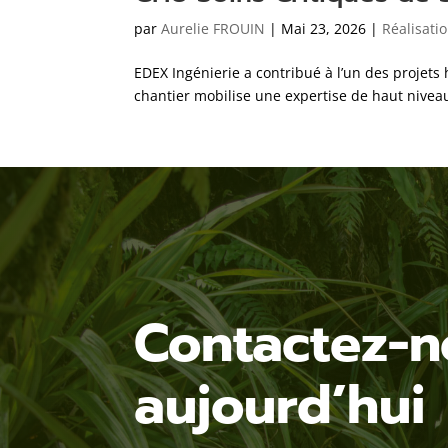
par
Aurelie FROUIN
|
Mai 23, 2026
|
Réalisati
EDEX Ingénierie a contribué à l’un des projets
chantier mobilise une expertise de haut niveau 
Contactez-n
aujourd’hui