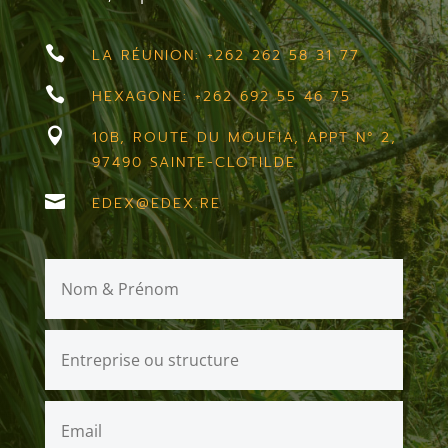

LA RÉUNION: +262 262 58 31 77

HEXAGONE: +262 692 55 46 75

10B, ROUTE DU MOUFIA, APPT N° 2,
97490 SAINTE-CLOTILDE

EDEX@EDEX.RE