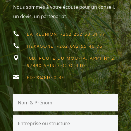
Nous sommes à votre écoute pour un conseil,
un devis, un partenariat.

LA RÉUNION: +262 262 58 31 77

HEXAGONE: +262 692 55 46 75

10B, ROUTE DU MOUFIA, APPT N° 2,
97490 SAINTE-CLOTILDE

EDEX@EDEX.RE