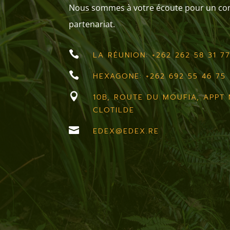
Nous sommes à votre écoute pour un cons
partenariat.

LA RÉUNION: +262 262 58 31 7

HEXAGONE: +262 692 55 46 75

10B, ROUTE DU MOUFIA, APPT N
CLOTILDE

EDEX@EDEX.RE